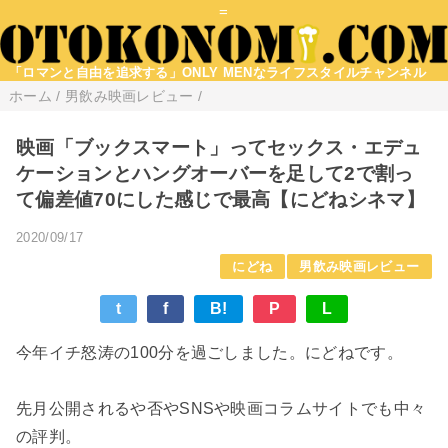
=
「ロマンと自由を追求する」ONLY MENなライフスタイルチャンネル
ホーム
/
男飲み映画レビュー
/
映画「ブックスマート」ってセックス・エデュ
ケーションとハングオーバーを足して2で割っ
て偏差値70にした感じで最高【にどねシネマ】
2020/09/17
にどね
男飲み映画レビュー
t
f
B!
P
L
今年イチ怒涛の100分を過ごしました。にどねです。
先月公開されるや否やSNSや映画コラムサイトでも中々
の評判。