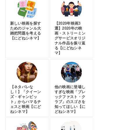
新しい映画を探す
【2020年映画3
ためのジャンル大
選】2020年の映
雑把問題を考える
画・ストリーミン
【にどねシネマ】
グサービスオリジ
ナル作品を振り返
る【にどねシネ
マ】
【ネタバレな
他の映画に登場し
し！】「クイーン
すぎな映画「ブレ
ズ・ギャンビッ
ックファスト・ク
ト」からハマるチ
ラブ」のスゴさを
ェスと映画【にど
知ってほしい【に
ねシネマ】
どねシネマ】