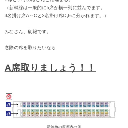
（新幹線は一般的に5席が横一列に並んでます。
3名掛け席A～Cと2名掛け席D,Eに分かれます。）
みなさん、朗報です。
窓際の席を取りたいなら
A席取りましょう！！
新幹線の座席表の例