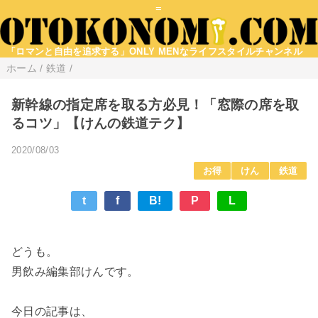
=
「ロマンと自由を追求する」ONLY MENなライフスタイルチャンネル
ホーム
/
鉄道
/
新幹線の指定席を取る方必見！「窓際の席を取
るコツ」【けんの鉄道テク】
2020/08/03
お得
けん
鉄道
t
f
B!
P
L
どうも。
男飲み編集部けんです。
今日の記事は、