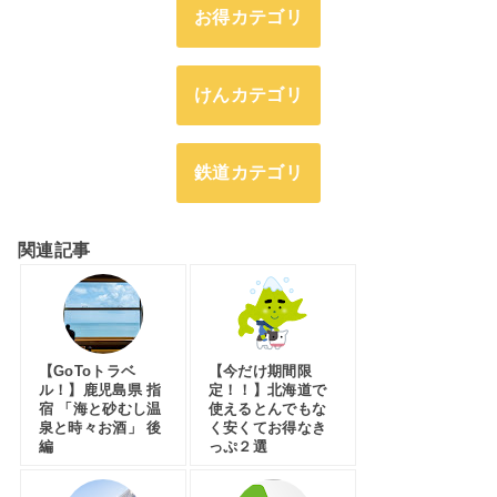
お得カテゴリ
けんカテゴリ
鉄道カテゴリ
関連記事
【GoToトラベ
【今だけ期間限
ル！】鹿児島県 指
定！！】北海道で
宿 「海と砂むし温
使えるとんでもな
泉と時々お酒」 後
く安くてお得なき
編
っぷ２選