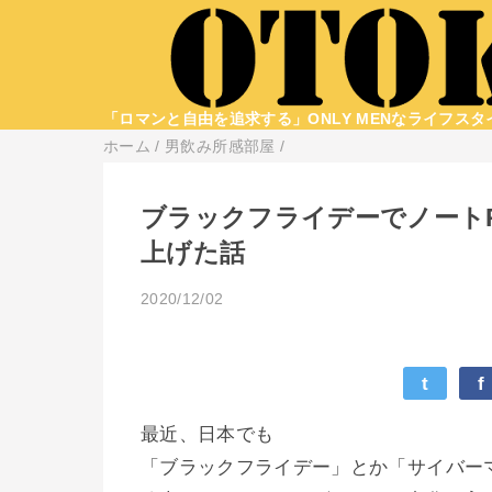
「ロマンと自由を追求する」ONLY MENなライフス
ホーム
/
男飲み所感部屋
/
ブラックフライデーでノート
上げた話
2020/12/02
t
f
最近、日本でも
「ブラックフライデー」とか「サイバー