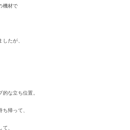
の機材で
ましたが、
ブ的な立ち位置。
持ち帰って、
して、