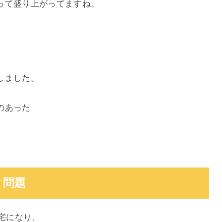
って盛り上がってますね。
しました。
のあった
ク問題
在宅になり、