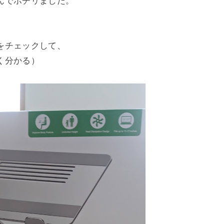
んでポチリました。
をチェックして、
く分かる）