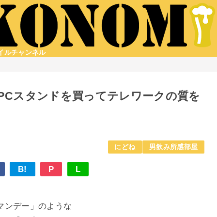
タイルチャンネル
PCスタンドを買ってテレワークの質を
にどね
男飲み所感部屋
B!
P
L
マンデー」のような