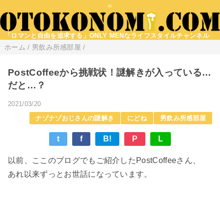
=
「ロマンと自由を追求する」ONLY MENなライフスタイルチャンネル
ホーム
/
男飲み所感部屋
/
PostCoffeeから挑戦状！謎解きが入っている…
だと…？
2021/03/20
ナゾナゾおじさんの謎解き
にどね
男飲み所感部屋
t
f
B!
P
L
以前、ここのブログでもご紹介したPostCoffeeさん、
あれ以来ずっとお世話になっています。