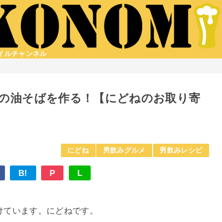
タイルチャンネル
の油そばを作る！【にどねのお取り寄
にどね
男飲みグルメ
男飲みレシピ
B!
P
L
かけています。にどねです。