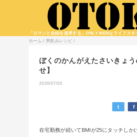
「ロマンと自由を追求する」ONLY MENなライフス
ホーム
/
男飲みレシピ
/
ぼくのかんがえたさいきょう
せ】
2020/07/03
t
f
在宅勤務が続いてBMIが25にタッチし