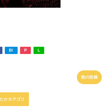
B!
P
L
前の投稿
たかカテゴリ