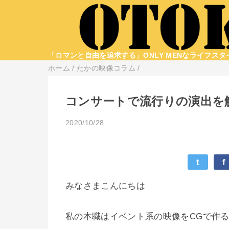
「ロマンと自由を追求する」ONLY MENなライフス
ホーム
/
たかの映像コラム
/
コンサートで流行りの演出を
2020/10/28
t
f
みなさまこんにちは
私の本職はイベント系の映像をCGで作