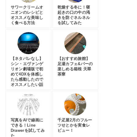
サワークリームオ
乾燥する冬に！寝
ニオンのレシピと
起きの口の中の渇
オススメな美味し
きを防ぐネルネル
く食べる方法
を試してみた
【ネタバレなし】
【おすすめ旅館】
シン・エヴァンゲ
足湯カフェ&バーの
リオン劇場版で初
楽しめる箱根 天翠
めて4DXを体感し
茶寮
たら感動したので
オススメしたい話
写真をAIで線画に
千疋屋2月のフルー
できる！Line
ツせとかを実食レ
Drawerを試してみ
ビュー！
た